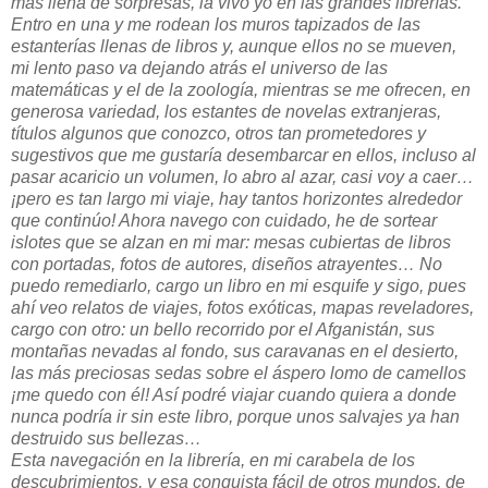
más llena de sorpresas, la vivo yo en las grandes librerías.
Entro en una y me rodean los muros tapizados de las
estanterías llenas de libros y, aunque ellos no se mueven,
mi lento paso va dejando atrás el universo de las
matemáticas y el de la zoología, mientras se me ofrecen, en
generosa variedad, los estantes de novelas extranjeras,
títulos algunos que conozco, otros tan prometedores y
sugestivos que me gustaría desembarcar en ellos, incluso al
pasar acaricio un volumen, lo abro al azar, casi voy a caer…
¡pero es tan largo mi viaje, hay tantos horizontes alrededor
que continúo! Ahora navego con cuidado, he de sortear
islotes que se alzan en mi mar: mesas cubiertas de libros
con portadas, fotos de autores, diseños atrayentes… No
puedo remediarlo, cargo un libro en mi esquife y sigo, pues
ahí veo relatos de viajes, fotos exóticas, mapas reveladores,
cargo con otro: un bello recorrido por el Afganistán, sus
montañas nevadas al fondo, sus caravanas en el desierto,
las más preciosas sedas sobre el áspero lomo de camellos
¡me quedo con él! Así podré viajar cuando quiera a donde
nunca podría ir sin este libro, porque unos salvajes ya han
destruido sus bellezas…
Esta navegación en la librería, en mi carabela de los
descubrimientos, y esa conquista fácil de otros mundos, de